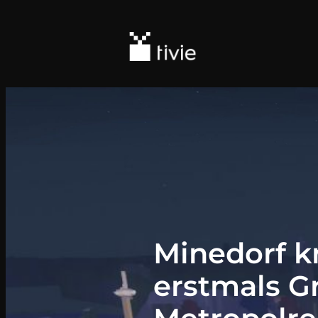
Minedorf kn
erstmals G