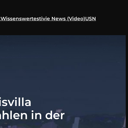
k
Wissenswertes
tivie News (Video)
USN
svilla
hlen in der