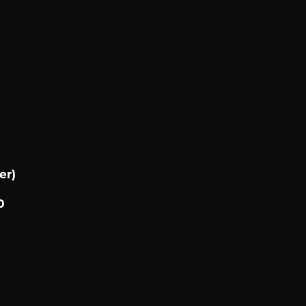
er)
0