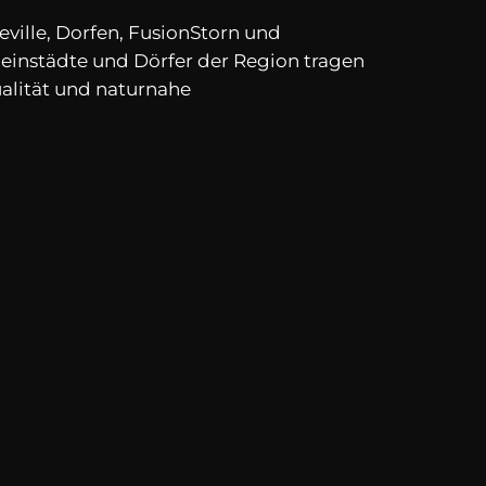
ville, Dorfen, FusionStorn und
leinstädte und Dörfer der Region tragen
ualität und naturnahe