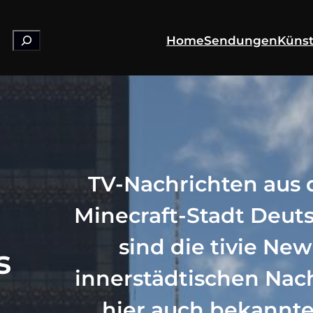
Suchen
Home
Sendungen
Künst
TV-Nachrichten aus 
Minecraft-Stadt Deut
sind die tivie Ne
s
innerstädtischen Nac
hier auch bekannte