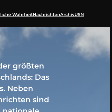
liche Wahrheit
Nachrichten
Archiv
USN
der größten
schlands: Das
ws. Neben
hrichten sind
 nationale