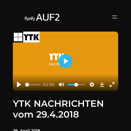
Zum
Inhalt
springen
Play
01:35
YTK NACHRICHTEN
vom 29.4.2018
29. April 2018