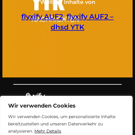
Weitere Inhalte von
flyxify AUF2
, 
flyxify AUF2 –
dhsd YTK
Wir verwenden Cookies
Teil des Nachrichtenangebots von
Wir verwenden Cookies, um personalisierte Inhalte
flyxify.
bereitzustellen und unseren Datenverkehr zu
analysieren.
Mehr Details