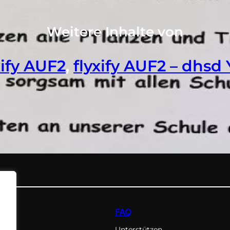
Weitere Inhalte von
xify AUF2
, 
flyxify AUF2 – dhsd
FAQ
Unterstützen