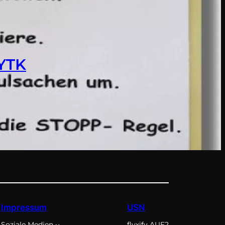
 YTK
Impressum
USN
Soziale Medien
flyxify AUF2