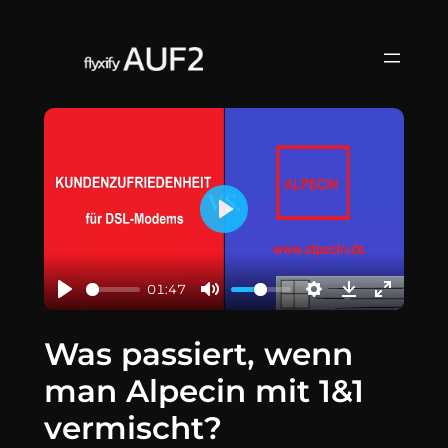
Zum
Inhalt
springen
Play
01:47
Was passiert, wenn
man Alpecin mit 1&1
vermischt?