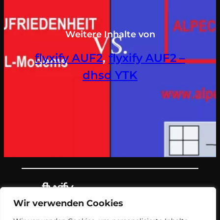
Weitere Inhalte von
flyxify AUF2
, 
flyxify AUF2 –
dhsd YTK
Wir verwenden Cookies
Teil des Nachrichtenangebots von