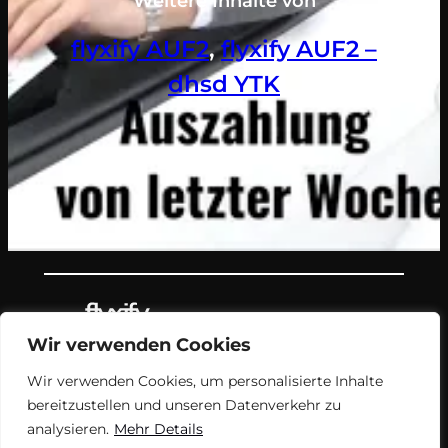
Weitere Inhalte von
flyxify AUF2
, 
flyxify AUF2 –
dhsd YTK
Wir verwenden Cookies
Teil des Nachrichtenangebots von
Wir verwenden Cookies, um personalisierte Inhalte
flyxify.
bereitzustellen und unseren Datenverkehr zu
analysieren.
Mehr Details