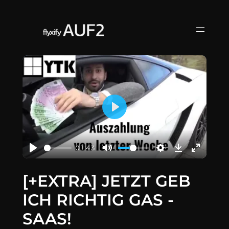
Zum
Inhalt
springen
Play
01:43
[+EXTRA] JETZT GEB
ICH RICHTIG GAS -
SAAS!