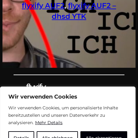
flyxify AUF2
, 
flyxify AUF2 –
dhsd YTK
Wir verwenden Cookies
Teil des Nachrichtenangebots von
Wir verwenden Cookies, um personalisierte Inhalte
flyxify.
bereitzustellen und unseren Datenverkehr zu
analysieren.
Mehr Details
FAQ
Impressum
USN