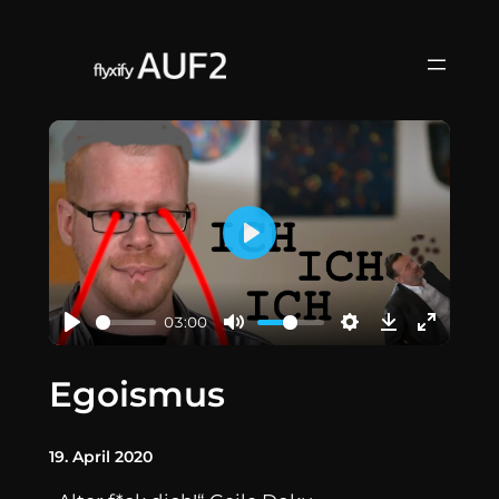
Zum
Inhalt
springen
Play
03:00
Egoismus
19. April 2020