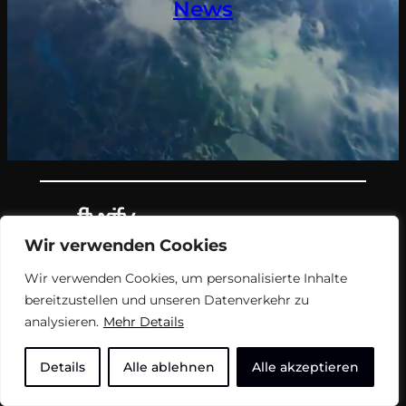
News
Wir verwenden Cookies
Teil des Nachrichtenangebots von
Wir verwenden Cookies, um personalisierte Inhalte
flyxify.
bereitzustellen und unseren Datenverkehr zu
analysieren.
Mehr Details
FAQ
Impressum
USN
Details
Alle ablehnen
Alle akzeptieren
Unterstützen
Soziale Medien
flyxify AUF2