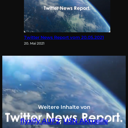
Twitter News Report vom 20.05.2021
20. Mai 2021
Weitere Inhalte von
flyxify AUF2
, 
USN Aktuelle