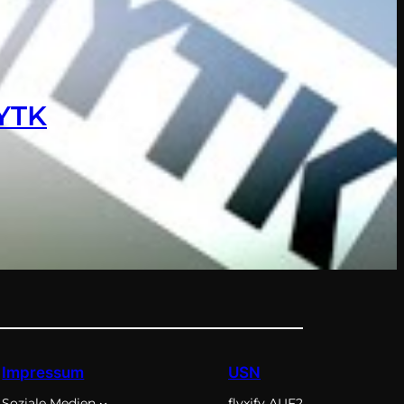
 YTK
Impressum
USN
Soziale Medien
flyxify AUF2