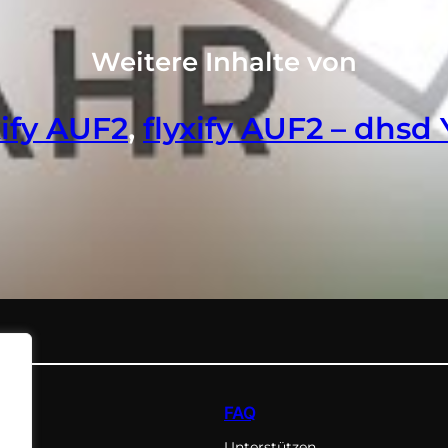
Weitere Inhalte von
xify AUF2
, 
flyxify AUF2 – dhsd
FAQ
Unterstützen